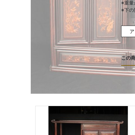
※重
※下
ア
この