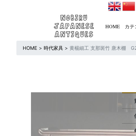
HOME
カテ
HOME
>
時代家具
>
黄楊細工 支那斑竹 唐木棚 G2