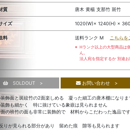
材質
唐木 黄楊 支那竹 斑竹
サイズ
1020(W)× 1240(H) × 36
送料
送料ランク M
こちらを
Hランク以上の大型商品は
ん。
法人宛を指定するか 別途
SOLDOUT >
お問い合わせ >
の装飾面と斑紋竹の2面楽しめる 凝った細工の唐木棚になりま
の装飾も細かく 特に抜けている象嵌は見られません
一面の班竹の面も非常に装飾的で 材料からこだわった逸品で
少反りが見られる部分があり 留めた痕 隙等も見られます