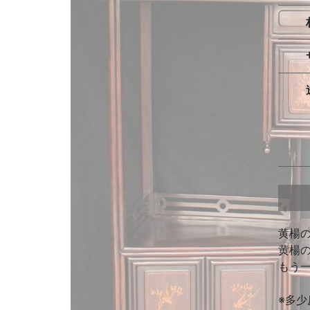
黄楊
黄楊
もう
※多