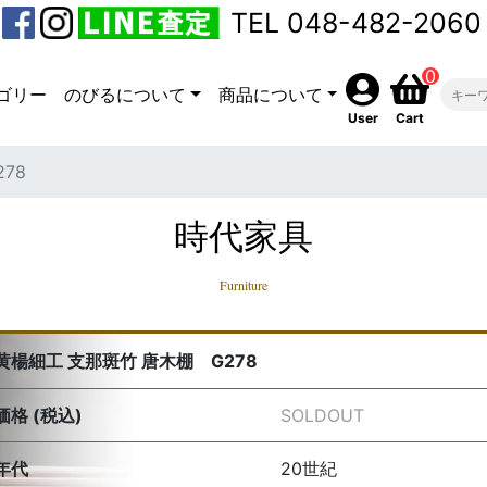
TEL 048-482-2060
0
ゴリー
のびるについて
商品について
User
Cart
78
時代家具
Furniture
黄楊細工 支那斑竹 唐木棚 G278
価格 (税込)
SOLDOUT
年代
20世紀