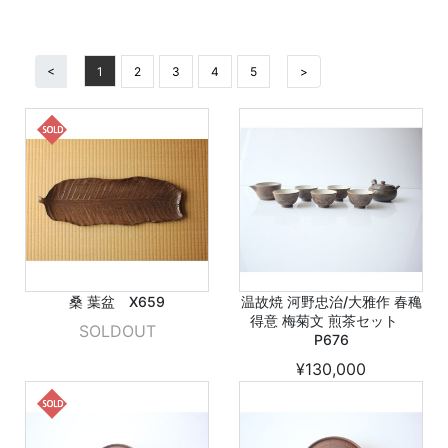
<
1
2
3
4
5
>
桑 葉盆 X659
温故焼 河野忠治/大雅作 春穐
得意 梅菊文 煎茶セット
SOLDOUT
P676
¥130,000