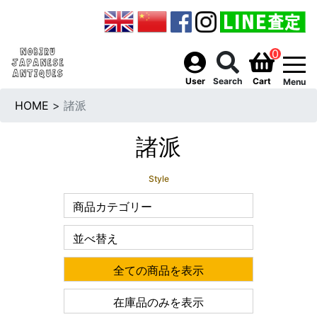
0
togg
User
Search
Cart
Menu
HOME
>
諸派
諸派
Style
商品カテゴリー
並べ替え
全ての商品を表示
在庫品のみを表示