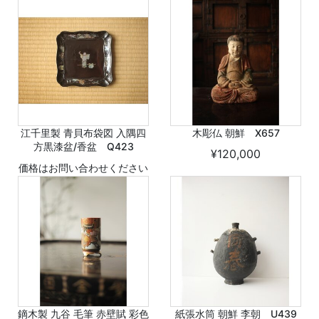
江千里製 青貝布袋図 入隅四
木彫仏 朝鮮 X657
方黒漆盆/香盆 Q423
¥120,000
価格はお問い合わせください
鏑木製 九谷 毛筆 赤壁賦 彩色
紙張水筒 朝鮮 李朝 U439