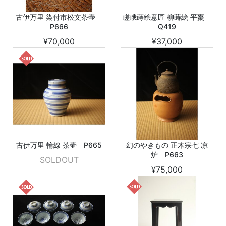
古伊万里 染付市松文茶壷
嵯峨蒔絵意匠 柳蒔絵 平棗
P666
Q419
¥70,000
¥37,000
古伊万里 輪線 茶壷 P665
幻のやきもの 正木宗七 凉
炉 P663
SOLDOUT
¥75,000