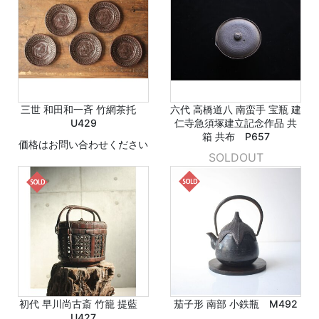
三世 和田和一斉 竹網茶托
六代 高橋道八 南蛮手 宝瓶 建
U429
仁寺急須塚建立記念作品 共
箱 共布 P657
価格はお問い合わせください
SOLDOUT
初代 早川尚古斎 竹籠 提藍
茄子形 南部 小鉄瓶 M492
U427