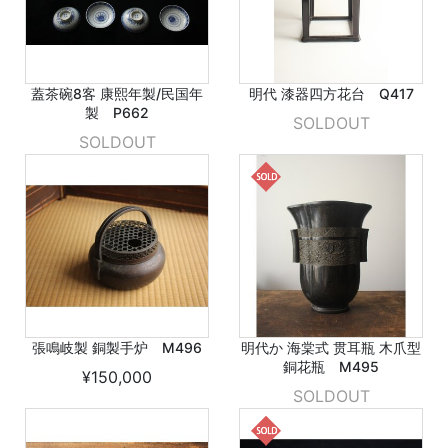
蓋茶碗8客 康熙年製/民国年
明代 漆器四方花台 Q417
製 P662
SOLDOUT
SOLDOUT
張鳴岐製 銅製手炉 M496
明代か 海棠式 贯耳瓶 木爪型
銅花瓶 M495
¥150,000
SOLDOUT