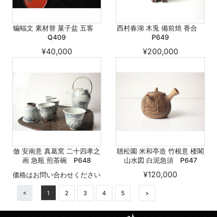
蝙蝠文 素材替 菓子盆 五客
西村春湖 木兎 備前焼 香合
Q409
P649
¥40,000
¥200,000
倣 安南意 真葛窯 二十四孝之
聴松園 米和亭造 竹根意 楼閣
画 急瓶 煎茶碗 P648
山水図 白泥急須 P647
¥120,000
価格はお問い合わせください
<
1
2
3
4
5
>