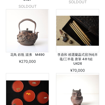
SOLDOUT
SOLDOUT
花鳥 鉄瓶 湯沸 M490
李鼎和 精選蘭蕊式宿浄純羊
毫/三羊毫 唐筆 4本1組
¥270,000
U426
¥70,000