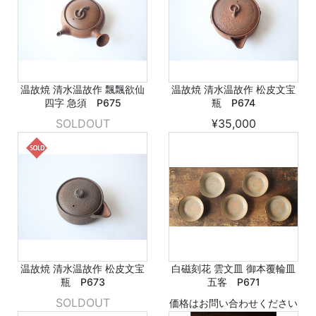
温故焼 清水温故作 飄飄欲仙
温故焼 清水温故作 松皮文宝
四字 急須 P675
瓶 P674
SOLDOUT
¥35,000
温故焼 清水温故作 松皮文宝
白磁刻花 雲文皿 御本覆輪皿
瓶 P673
五客 P671
SOLDOUT
価格はお問い合わせください