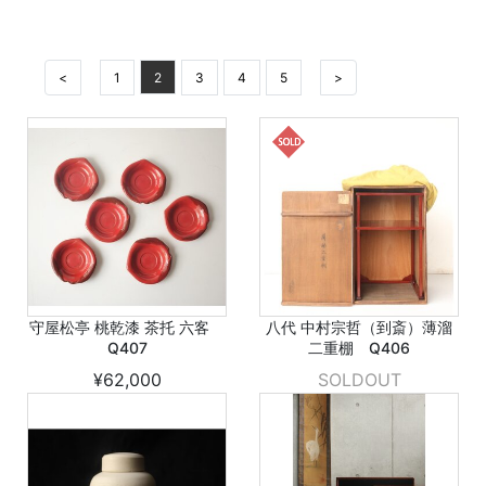
<
1
2
3
4
5
>
守屋松亭 桃乾漆 茶托 六客
八代 中村宗哲（到斎）薄溜
Q407
二重棚 Q406
¥62,000
SOLDOUT