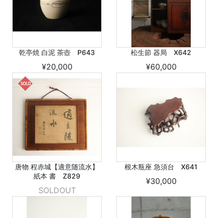
乾亭焼 白泥 茶壺 P643
松生節 器局 X642
¥20,000
¥60,000
唐物 程赤城【適意随流水】
根木瓶座 急須台 X641
紙本 書 Z829
¥30,000
SOLDOUT