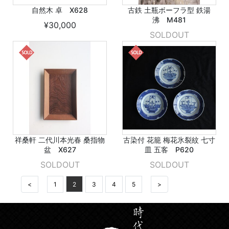
自然木 卓 X628
古鉄 土瓶ボーフラ型 鉄湯
沸 M481
¥30,000
SOLDOUT
祥桑軒 二代川本光春 桑指物
古染付 花籠 梅花氷裂紋 七寸
盆 X627
皿 五客 P620
SOLDOUT
SOLDOUT
<
1
2
3
4
5
>