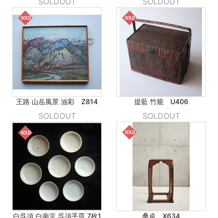
SOLDOUT
SOLDOUT
王路 山岳風景 油彩 Z814
提藍 竹籠 U406
SOLDOUT
SOLDOUT
白呉須 白南京 呉須手皿 7枚1
桑卓 X634