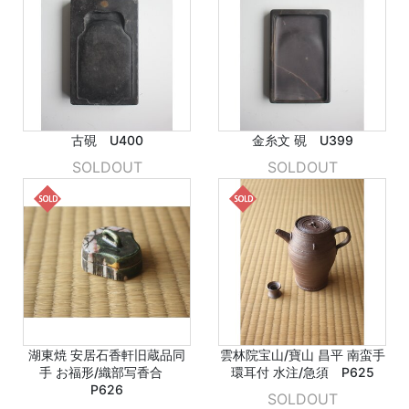
古硯 U400
金糸文 硯 U399
SOLDOUT
SOLDOUT
湖東焼 安居石香軒旧蔵品同
雲林院宝山/寶山 昌平 南蛮手
手 お福形/織部写香合
環耳付 水注/急須 P625
P626
SOLDOUT