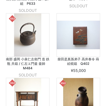
組 P633
SOLDOUT
SOLDOUT
南部 盛岡 小泉仁左衛門 造 鉄
柴田是真孫弟子 高井泰令 蒔
瓶 共箱 / 仁左エ門釜 釜師
絵硯箱 Q402
M484
¥55,000
SOLDOUT