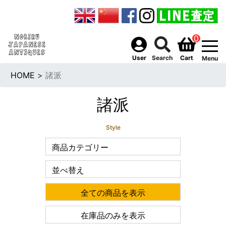
0
togg
User
Search
Cart
Menu
HOME
>
諸派
諸派
Style
商品カテゴリー
並べ替え
全ての商品を表示
在庫品のみを表示