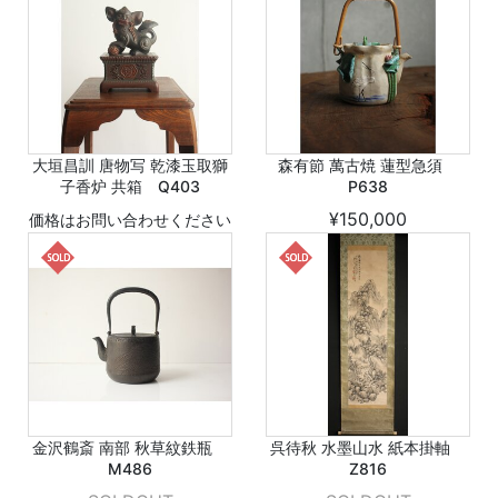
大垣昌訓 唐物写 乾漆玉取獅
森有節 萬古焼 蓮型急須
子香炉 共箱 Q403
P638
¥150,000
価格はお問い合わせください
金沢鶴斎 南部 秋草紋鉄瓶
呉待秋 水墨山水 紙本掛軸
M486
Z816