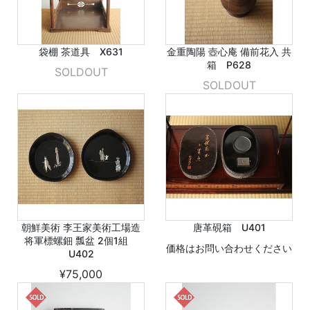
袋棚 茶道具 X631
金重陶陽 壺心庵 備前花入 共
箱 P628
SOLDOUT
SOLDOUT
朝鮮美術 李王家美術工場造
唐革硯箱 U401
将軍標螺鈿 瓢盆 2個1組
価格はお問い合わせください
U402
¥75,000