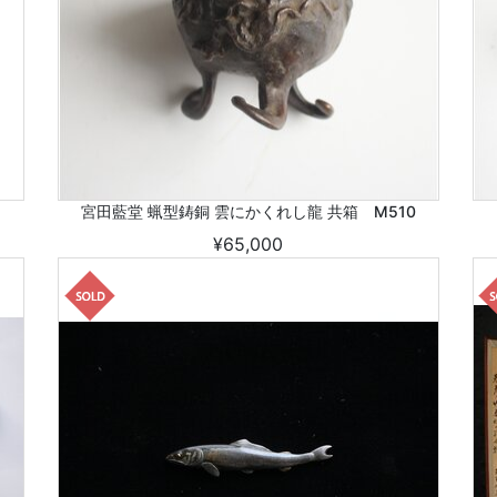
宮田藍堂 蝋型鋳銅 雲にかくれし龍 共箱 M510
¥65,000