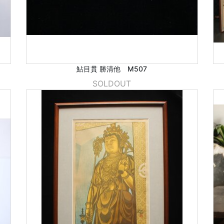
鮎目貫 勝清他 M507
SOLDOUT