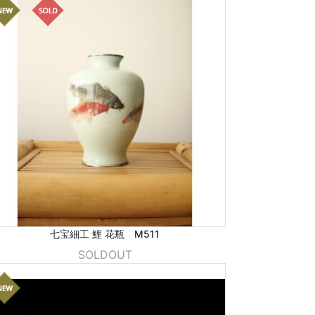
七宝細工 鯉 花瓶 M511
SOLDOUT