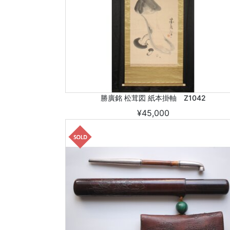
勝廣銘 松茸図 紙本掛軸 Z1042
¥45,000