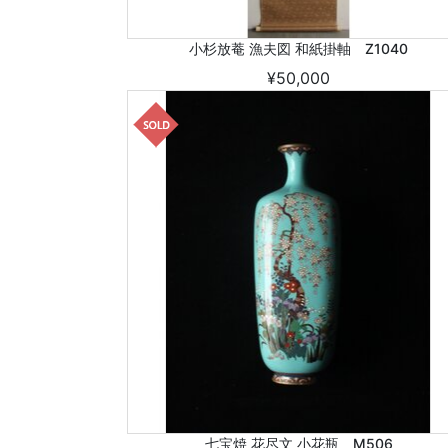
小杉放菴 漁夫図 和紙掛軸 Z1040
¥50,000
七宝焼 花尽文 小花瓶 M506