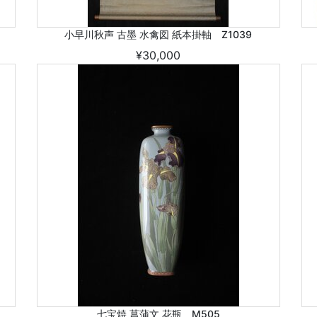
小早川秋声 古墨 水禽図 紙本掛軸 Z1039
¥30,000
七宝焼 菖蒲文 花瓶 M505