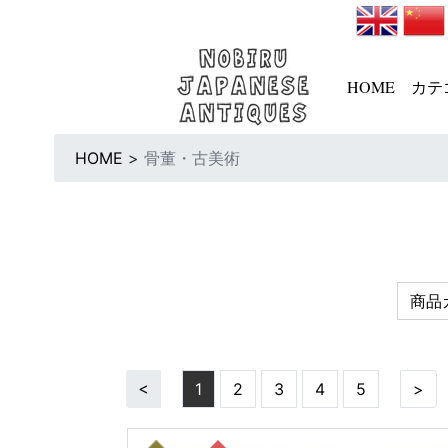
HOME
カテ
HOME
>
骨董・古美術
商品
<
1
2
3
4
5
>