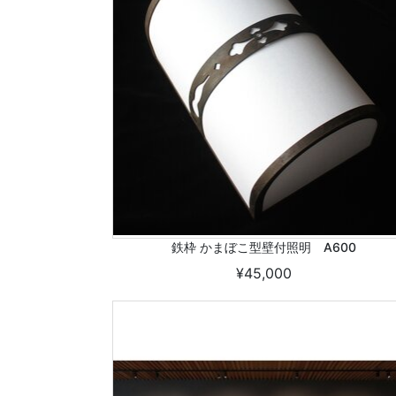
鉄枠 かまぼこ型壁付照明 A600
¥45,000