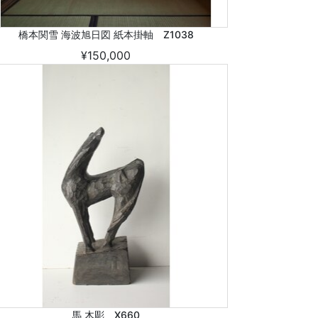
橋本関雪 海波旭日図 紙本掛軸 Z1038
¥150,000
馬 木彫 X660