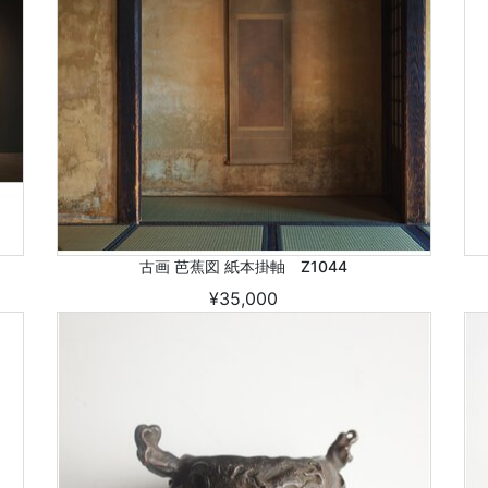
古画 芭蕉図 紙本掛軸 Z1044
¥35,000