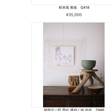
根来風 敷板 Q418
¥35,000
猪熊弦一郎 墨絵 裸婦と猫 色紙 Z986