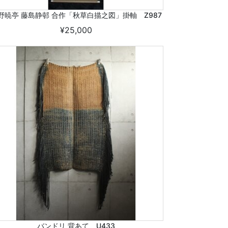
野暁亭 藤島静邨 合作「秋草白描之図」掛軸 Z987
¥25,000
バンドリ 背あて U433