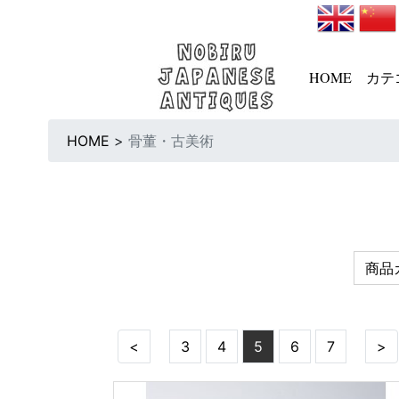
HOME
カテ
HOME
>
骨董・古美術
商品
<
3
4
5
6
7
>