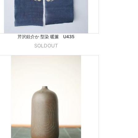
芹沢銈介か 型染 暖簾 U435
SOLDOUT