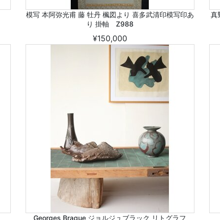
模写 本阿弥光甫 藤 牡丹 楓図より 喜多武清印模写印あ
真
り 掛軸 Z988
¥150,000
Georges Braque ジョルジュブラック リトグラフ