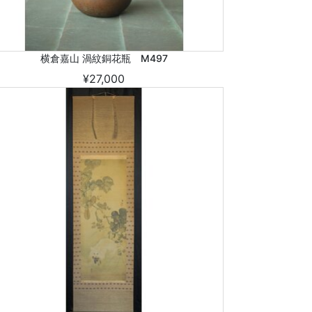
横倉嘉山 渦紋銅花瓶 M497
¥27,000