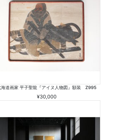
北海道画家 平子聖龍『アイヌ人物図』額装 Z995
¥30,000