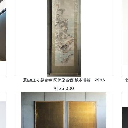
蓑虫山人 磐台寺 阿伏兎観音 紙本掛軸 Z996
¥125,000