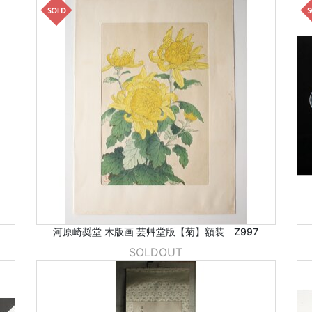
河原崎奨堂 木版画 芸艸堂版【菊】額装 Z997
SOLDOUT