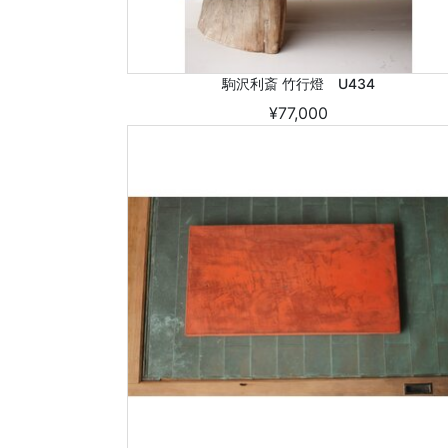
駒沢利斎 竹行燈 U434
¥77,000