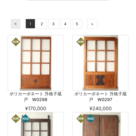
<
1
2
3
4
5
>
ポリカーボネート 升格子蔵
ポリカーボネート 升格子蔵
戸 W0298
戸 W0297
¥170,000
¥240,000