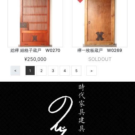
総欅 細格子蔵戸 W0270
欅一枚板蔵戸 W0269
¥250,000
SOLDOUT
<
1
2
3
4
5
>