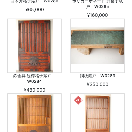
白木升格子蔵戸 W0286
ポリカーボネート 升格子蔵
戸 W0285
¥65,000
¥160,000
鉄金具 総欅格子蔵戸
銅板蔵戸 W0283
W0284
¥350,000
¥480,000