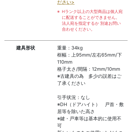
ださい>
Hランク以上の大型商品は個人宛
に配送することができません。
法人宛を指定するか 別途お問い
合わせください。
建具形状
重量：34kg
框幅：上95mm/左右65mm/下
110mm
格子太さ/間隔：12mm/10mm
※古建具の為 多少の誤差はご
了承ください
引手状況：なし
※DH（ドアハイト） 戸首・敷
居等を除いた高さ
※鍵・戸車等は基本的に使用不
可