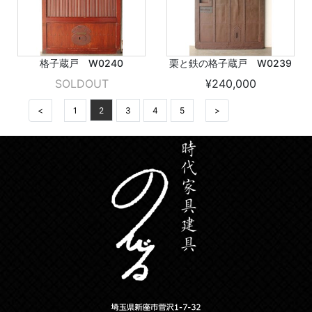
格子蔵戸 W0240
栗と鉄の格子蔵戸 W0239
SOLDOUT
¥240,000
<
1
2
3
4
5
>