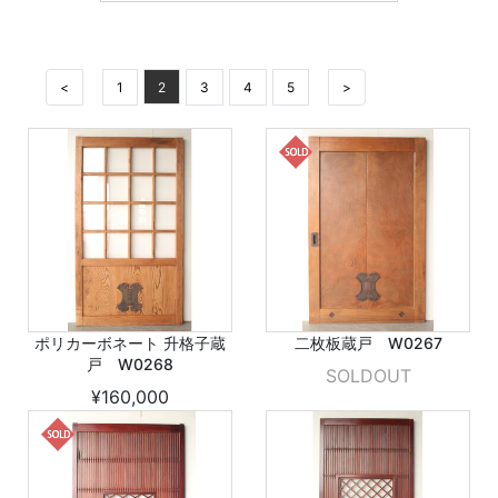
<
1
2
3
4
5
>
ポリカーボネート 升格子蔵
二枚板蔵戸 W0267
戸 W0268
SOLDOUT
¥160,000