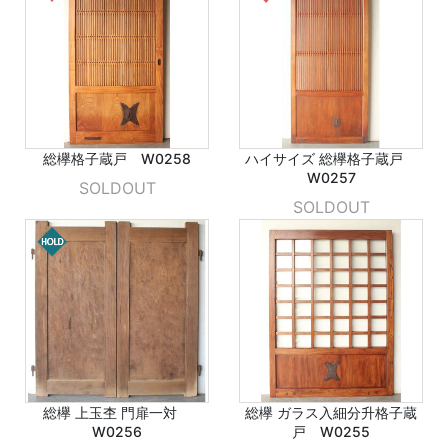
総欅格子蔵戸 W0258
ハイサイズ 総欅格子蔵戸
W0257
SOLDOUT
SOLDOUT
総欅 上玉杢 門扉一対
総欅 ガラス入細分升格子蔵
W0256
戸 W0255