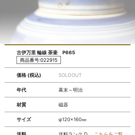
古伊万里 輪線 茶壷 P665
商品番号:022915
価格 (税込)
SOLDOUT
年代
幕末～明治
材質
磁器
サイズ
φ120×160㎜
送料
送料ランク D
こちらをご覧