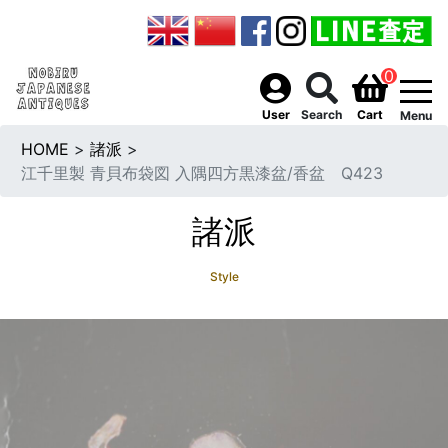
0
togg
User
Search
Cart
Menu
HOME
>
諸派
>
江千里製 青貝布袋図 入隅四方黒漆盆/香盆 Q423
諸派
Style