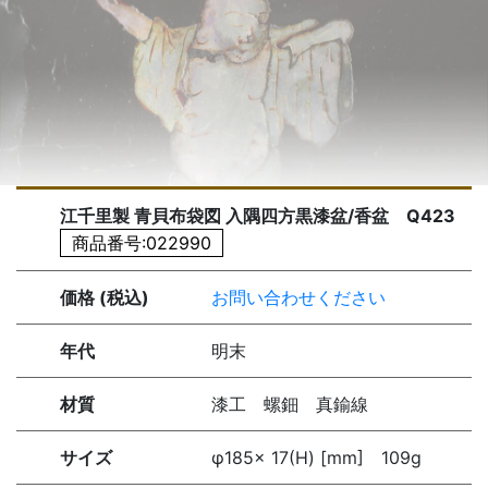
江千里製 青貝布袋図 入隅四方黒漆盆/香盆 Q423
商品番号:022990
価格 (税込)
お問い合わせください
年代
明末
材質
漆工 螺鈿 真鍮線
サイズ
φ185× 17(H) [mm] 109g