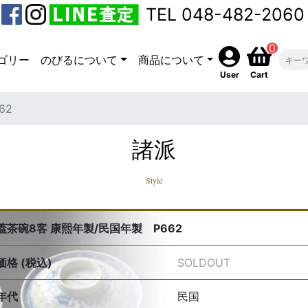
TEL 048-482-2060
0
ゴリー
のびるについて
商品について
User
Cart
62
諸派
Style
蓋茶碗8客 康熙年製/民国年製 P662
価格 (税込)
SOLDOUT
年代
民国