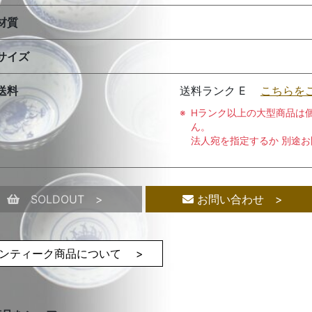
材質
サイズ
送料
送料ランク E
こちらを
Hランク以上の大型商品は
ん。
法人宛を指定するか 別途
SOLDOUT >
お問い合わせ >
ンティーク商品について >