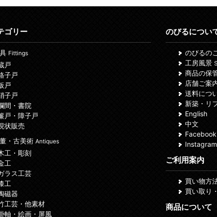
テゴリー
のびるについ
建具
のびるの
Fittings
工房風景
S
 蔵戸
商品の保
 格子戸
店舗ご案
 板戸
送料につ
 硝子戸
新築・リ
 欄間・書院
English
 簾戸・障子戸
中文
 現状販売
Facebook
董・古美術
Antiques
Instagram
 木工・彫刻
ご利用案内
 金工
 ガラス工芸
買い物方
 漆工
買い取り
 陶磁器
 竹工芸・他素材
商品について
 掛軸・絵画・屏風