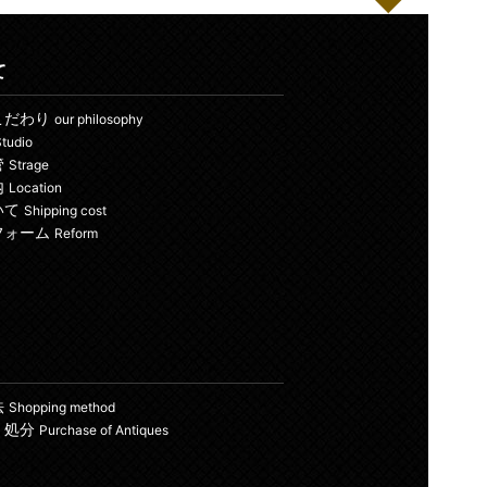
て
こだわり
our philosophy
tudio
管
Strage
内
Location
いて
Shipping cost
フォーム
Reform
法
Shopping method
・処分
Purchase of Antiques