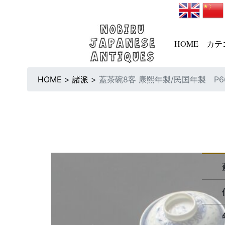
HOME
カテ
HOME
>
諸派
>
蓋茶碗8客 康熙年製/民国年製 P6