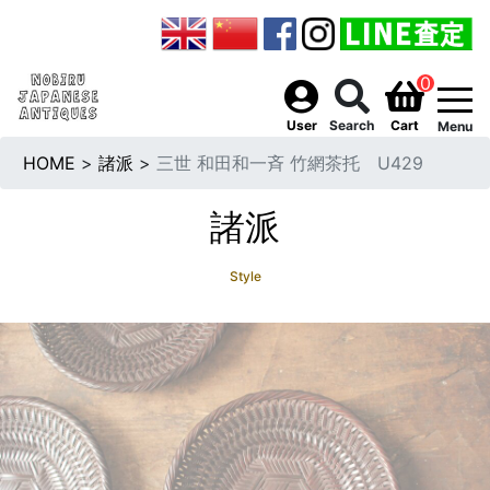
0
togg
User
Search
Cart
Menu
HOME
>
諸派
>
三世 和田和一斉 竹網茶托 U429
諸派
Style