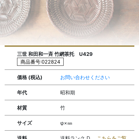
三世 和田和一斉 竹網茶托 U429
商品番号:022824
価格 (税込)
お問い合わせください
年代
昭和期
材質
竹
サイズ
φ×㎜
送料
送料ランク D
こちらをご覧