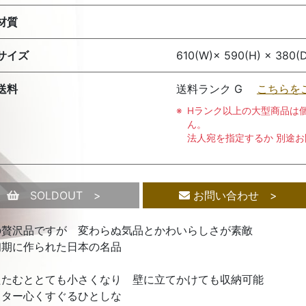
材質
サイズ
610(W)× 590(H) × 380(
送料
送料ランク G
こちらを
Hランク以上の大型商品は
ん。
法人宛を指定するか 別途
SOLDOUT >
お問い合わせ >
の贅沢品ですが 変わらぬ気品とかわいらしさが素敵
初期に作られた日本の名品
たたむととても小さくなり 壁に立てかけても収納可能
クター心くすぐるひとしな