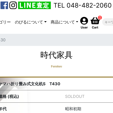
TEL 048-482-2060
0
ゴリー
のびるについて
商品について
User
Cart
30
時代家具
Furniture
ヤマハ折り畳み式文化机S T430
価格 (税込)
SOLDOUT
年代
昭和初期