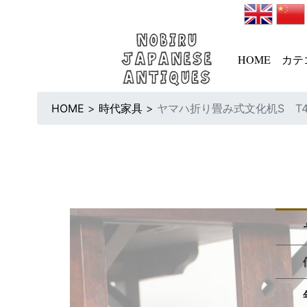
HOME
カテ
HOME
>
時代家具
>
ヤマハ折り畳み式文化机S T4