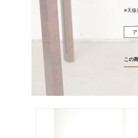
※天
ア
この