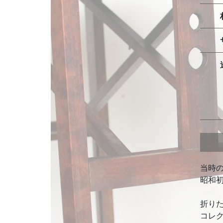
当時
昭和
折り
コレ