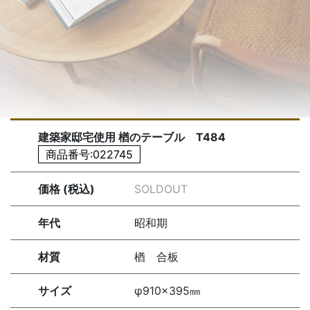
建築家邸宅使用 楢のテーブル T484
商品番号:022745
価格 (税込)
SOLDOUT
年代
昭和期
材質
楢 合板
サイズ
φ910×395㎜