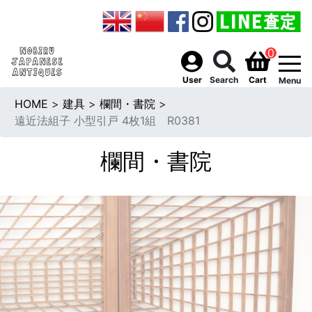
0
togg
User
Search
Cart
Menu
HOME
>
建具
>
欄間・書院
>
遠近法組子 小型引戸 4枚1組 R0381
欄間・書院