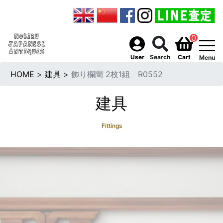
0
togg
User
Search
Cart
Menu
HOME
>
建具
>
飾り欄間 2枚1組 R0552
建具
Fittings