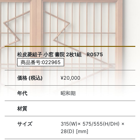
松皮菱組子 小窓 書院 2枚1組 R0575
商品番号:022965
価格 (税込)
¥20,000
年代
昭和期
材質
サイズ
315(W)× 575/555(H/DH) ×
28(D) [mm]