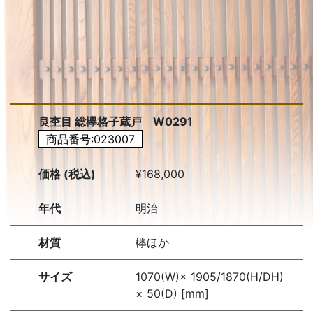
良杢目 総欅格子蔵戸 W0291
商品番号:023007
価格 (税込)
¥168,000
年代
明治
材質
欅ほか
サイズ
1070(W)× 1905/1870(H/DH)
× 50(D) [mm]