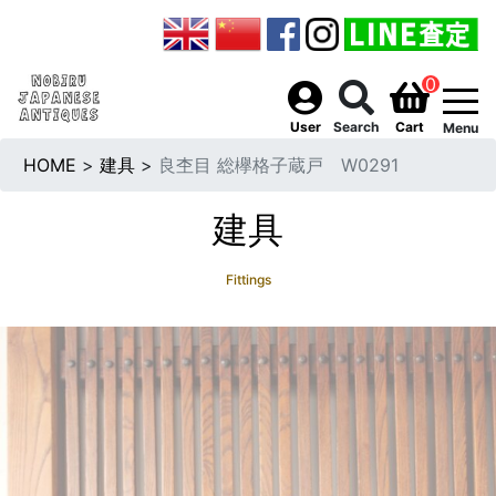
0
togg
User
Search
Cart
Menu
HOME
>
建具
>
良杢目 総欅格子蔵戸 W0291
建具
Fittings