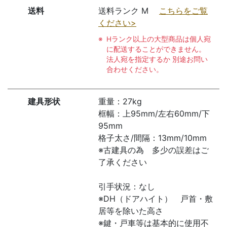
送料
送料ランク M
こちらをご覧
ください>
Hランク以上の大型商品は個人宛
に配送することができません。
法人宛を指定するか 別途お問い
合わせください。
建具形状
重量：27kg
框幅：上95mm/左右60mm/下
95mm
格子太さ/間隔：13mm/10mm
※古建具の為 多少の誤差はご
了承ください
引手状況：なし
※DH（ドアハイト） 戸首・敷
居等を除いた高さ
※鍵・戸車等は基本的に使用不