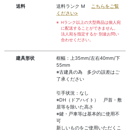
送料
送料ランク M
こちらをご覧
ください>
Hランク以上の大型商品は個人宛
に配送することができません。
法人宛を指定するか 別途お問い
合わせください。
建具形状
框幅：上35mm/左右40mm/下
55mm
※古建具の為 多少の誤差はご
了承ください
引手状況：なし
※DH（ドアハイト） 戸首・敷
居等を除いた高さ
※鍵・戸車等は基本的に使用不
可
新しいものをご使用いただくこ