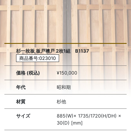
杉一枚板 板戸襖戸 2枚1組 B1137
商品番号:023010
価格 (税込)
¥150,000
年代
昭和期
材質
杉他
サイズ
885(W)× 1735/1720(H/DH) ×
30(D) [mm]