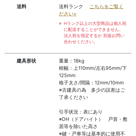
送料
送料ランク
こちらをご覧く
ださい>
Hランク以上の大型商品は個人宛
に配送することができません。
法人宛を指定するか 別途お問い
合わせください。
建具形状
重量：18kg
框幅：上110mm/左右95mm/下
125mm
格子太さ/間隔：12mm/10mm
※古建具の為 多少の誤差はご
了承ください
引手状況：表にあり
※DH（ドアハイト） 戸首・敷
居等を除いた高さ
※鍵・戸車等は基本的に使用不