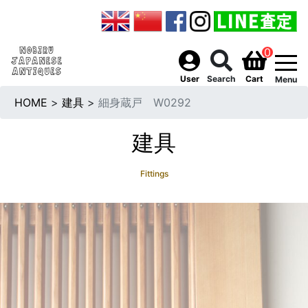
0
togg
User
Search
Cart
Menu
HOME
>
建具
>
細身蔵戸 W0292
建具
Fittings