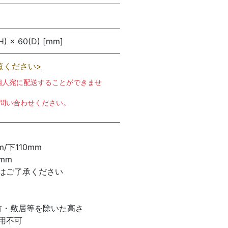
H) × 60(D) [mm]
覧ください>
個人宛に配送することができませ
お問い合わせください。
/下110mm
mm
はご了承ください
首・敷居等を除いた高さ
使用不可