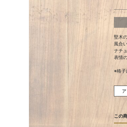
堅木
風合
ナチ
表情
※格
ア
この