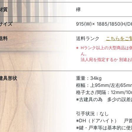
材質
欅
サイズ
915(W)× 1885/1850(H/D
送料
送料ランク
こちらをご
Hランク以上の大型商品は
ん。
法人宛を指定するか 別途
建具形状
重量：34kg
框幅：上95mm/左右65mm
格子太さ/間隔：12mm/10
※古建具の為 多少の誤差
引手状況：なし
※DH（ドアハイト） 戸
※鍵・戸車等は基本的に