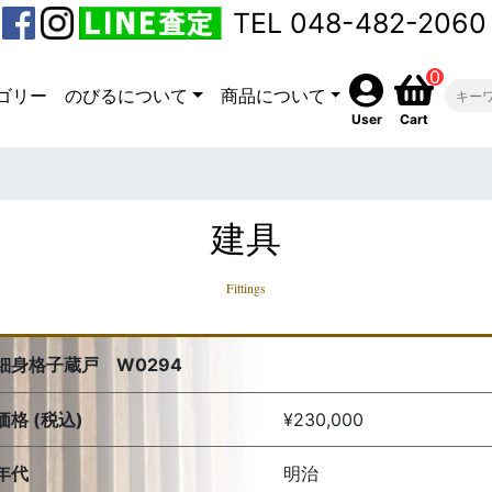
TEL 048-482-2060
0
ゴリー
のびるについて
商品について
User
Cart
建具
Fittings
細身格子蔵戸 W0294
価格 (税込)
¥230,000
年代
明治