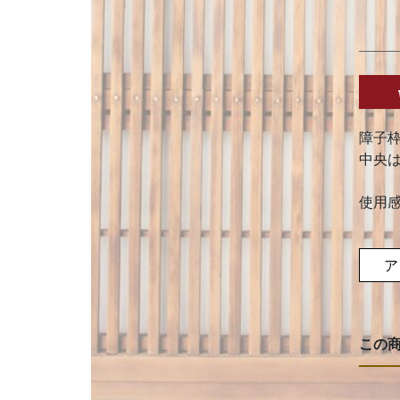
障子
中央
使用
ア
この