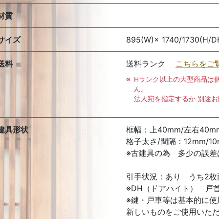
材質
サイズ
895(W)× 1740/1730(H/D
送料
送料ランク
こちらをご
Hランク以上の大型商品は
ん。
法人宛を指定するか 別途
建具形状
框幅：上40mm/左右40m
格子太さ/間隔：12mm/10
※古建具の為 多少の誤差
引手状況：あり うち2枚
※DH（ドアハイト） 戸
※鍵・戸車等は基本的に
新しいものをご使用いた