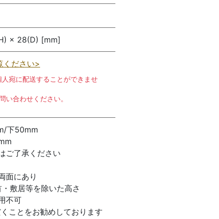
H) × 28(D) [mm]
覧ください>
個人宛に配送することができませ
お問い合わせください。
m/下50mm
mm
はご了承ください
両面にあり
首・敷居等を除いた高さ
使用不可
だくことをお勧めしております