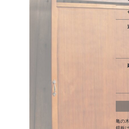
亀の
鏡板