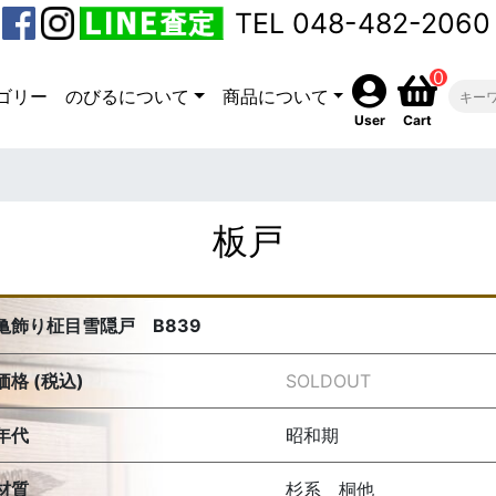
TEL 048-482-2060
0
ゴリー
のびるについて
商品について
User
Cart
板戸
亀飾り柾目雪隠戸 B839
価格 (税込)
SOLDOUT
年代
昭和期
材質
杉系 桐他