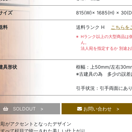
サイズ
815(W)× 1685(H) × 30(D
送料
送料ランク H
こちらを
Hランク以上の大型商品は
ん。
法人宛を指定するか 別途
建具形状
框幅：上50mm/左右30m
※古建具の為 多少の誤差
引手状況：引手両面にあ
SOLDOUT >
お問い合わせ >
木彫がアクセントとなったデザイン
はすべて柾目で統一された美しい仕上がり