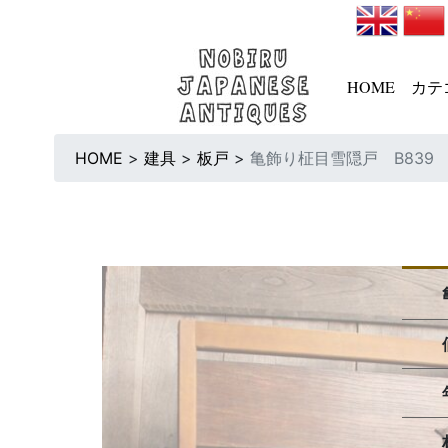
HOME
カテ
HOME
>
建具
>
板戸
>
亀飾り柾目雪隠戸 B839