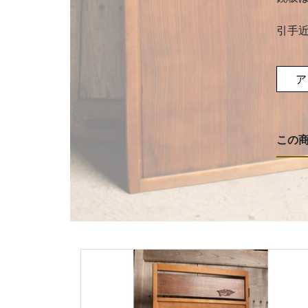
引手
ア
この