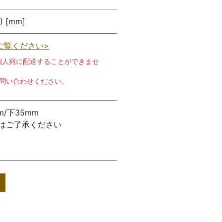
) [mm]
ご覧ください>
個人宛に配送することができませ
お問い合わせください。
m/下35mm
はご了承ください
り