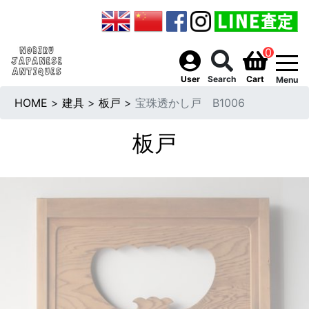
0
togg
User
Search
Cart
Menu
HOME
>
建具
>
板戸
>
宝珠透かし戸 B1006
板戸