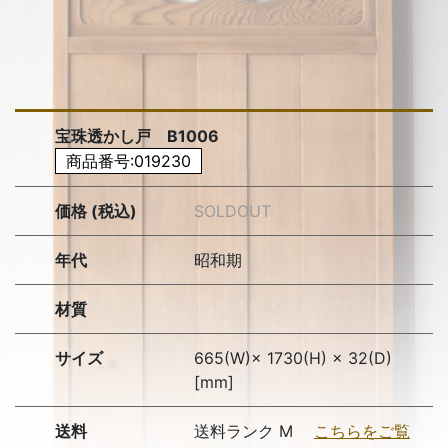
宝珠透かし戸 B1006
商品番号:019230
価格 (税込)
SOLDOUT
年代
昭和期
材質
サイズ
665(W)× 1730(H) × 32(D)
[mm]
送料
送料ランク M
こちらをご覧