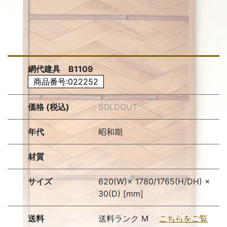
網代建具 B1109
商品番号:022252
価格 (税込)
SOLDOUT
年代
昭和期
材質
サイズ
620(W)× 1780/1765(H/DH) ×
30(D) [mm]
送料
送料ランク M
こちらをご覧