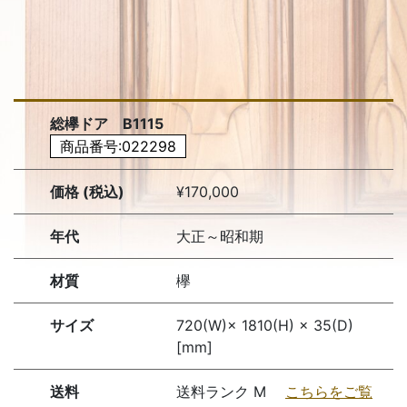
総欅ドア B1115
商品番号:022298
価格 (税込)
¥170,000
年代
大正～昭和期
材質
欅
サイズ
720(W)× 1810(H) × 35(D)
[mm]
送料
送料ランク M
こちらをご覧