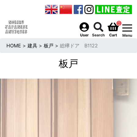
0
togg
User
Search
Cart
Menu
HOME
>
建具
>
板戸
>
総欅ドア B1122
板戸