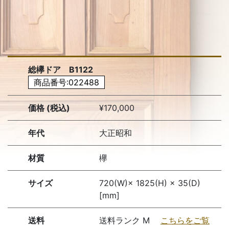
総欅ドア B1122
商品番号:022488
価格 (税込)
¥170,000
年代
大正昭和
材質
欅
サイズ
720(W)× 1825(H) × 35(D)
[mm]
送料
送料ランク M
こちらをご覧