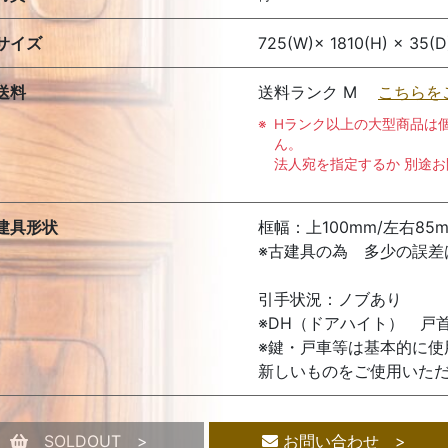
サイズ
725(W)× 1810(H) × 35(D
送料
送料ランク M
こちらを
Hランク以上の大型商品は
ん。
法人宛を指定するか 別途
建具形状
框幅：上100mm/左右85m
※古建具の為 多少の誤差
引手状況：ノブあり
※DH（ドアハイト） 戸
※鍵・戸車等は基本的に
新しいものをご使用いた
SOLDOUT >
お問い合わせ >