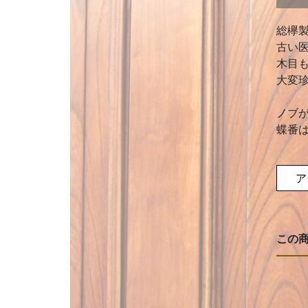
総欅
古い
木目
大変
ノブ
蝶番
ア
この