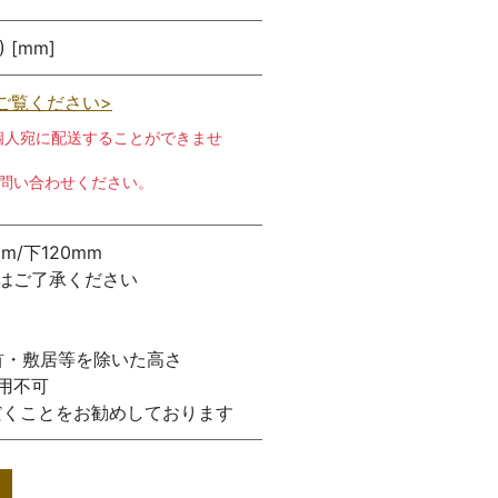
) [mm]
ご覧ください>
個人宛に配送することができませ
お問い合わせください。
m/下120mm
はご了承ください
首・敷居等を除いた高さ
使用不可
だくことをお勧めしております