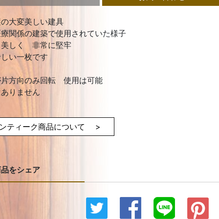
製の大変美しい建具
医療関係の建築で使用されていた様子
も美しく 非常に堅牢
珍しい一枚です
が片方向のみ回転 使用は可能
はありません
ンティーク商品について >
商品をシェア