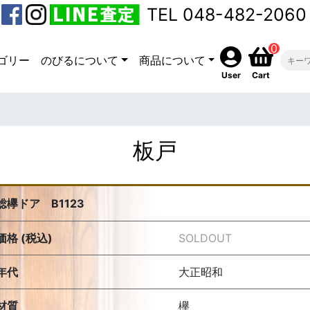
TEL 048-482-2060
0
ゴリー
のびるについて
商品について
User
Cart
板戸
総欅ドア B1123
価格 (税込)
SOLDOUT
年代
大正昭和
材質
欅