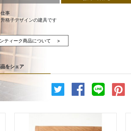
い仕事
な升格子デザインの建具です
ンティーク商品について >
商品をシェア