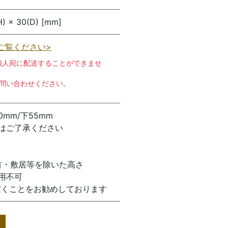
H) × 30(D) [mm]
ご覧ください>
個人宛に配送することができませ
お問い合わせください。
0mm/下55mm
はご了承ください
首・敷居等を除いた高さ
使用不可
だくことをお勧めしております