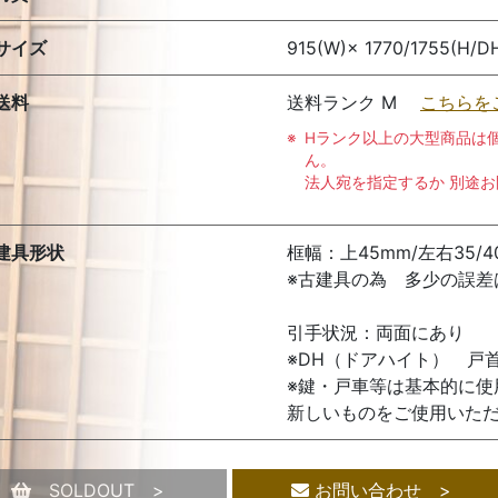
サイズ
915(W)× 1770/1755(H/D
送料
送料ランク M
こちらを
Hランク以上の大型商品は
ん。
法人宛を指定するか 別途
建具形状
框幅：上45mm/左右35/4
※古建具の為 多少の誤差
引手状況：両面にあり
※DH（ドアハイト） 戸
※鍵・戸車等は基本的に
新しいものをご使用いた
SOLDOUT >
お問い合わせ >