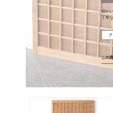
細か
丁寧
ア
この