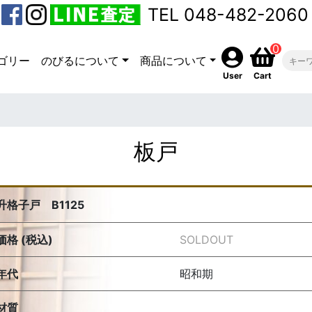
TEL 048-482-2060
0
ゴリー
のびるについて
商品について
User
Cart
板戸
升格子戸 B1125
価格 (税込)
SOLDOUT
年代
昭和期
材質