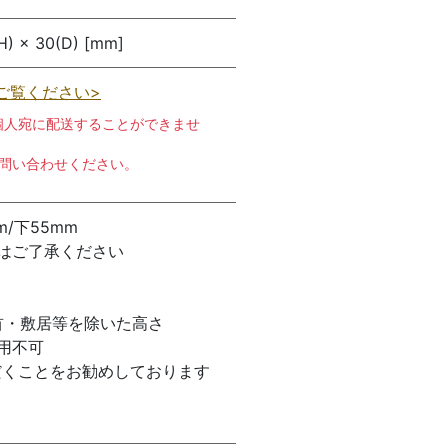
H) × 30(D) [mm]
ご覧ください>
個人宛に配送することができませ
お問い合わせください。
m/下55mm
はご了承ください
首・敷居等を除いた高さ
使用不可
だくことをお勧めしております