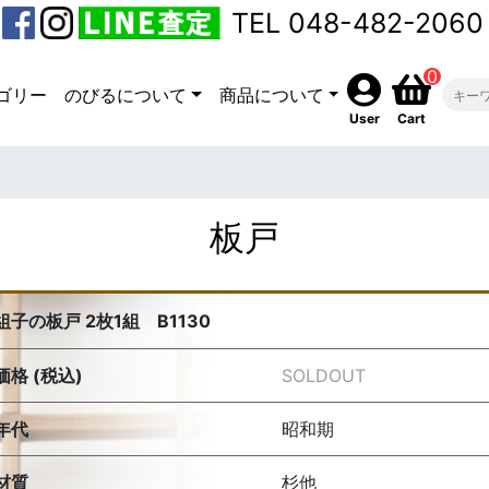
TEL 048-482-2060
0
ゴリー
のびるについて
商品について
User
Cart
板戸
組子の板戸 2枚1組 B1130
価格 (税込)
SOLDOUT
年代
昭和期
材質
杉他