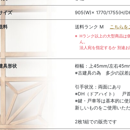
サイズ
905(W)× 1770/1755(H/D
送料
送料ランク M
こちらを
Hランク以上の大型商品は
ん。
法人宛を指定するか 別途
建具形状
框幅：上45mm/左右45m
※古建具の為 多少の誤差
引手状況：両面にあり
※DH（ドアハイト） 戸
※鍵・戸車等は基本的に
新しいものをご使用いた
2枚1組での販売です