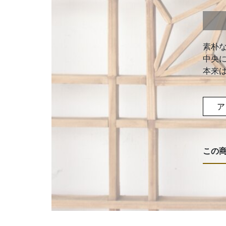
素朴
中央
本来
ア
この