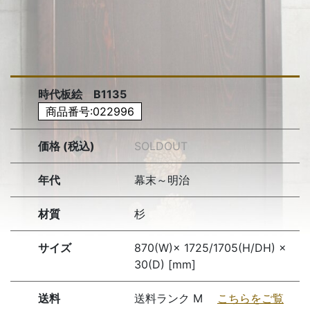
時代板絵 B1135
商品番号:022996
価格 (税込)
SOLDOUT
年代
幕末～明治
材質
杉
サイズ
870(W)× 1725/1705(H/DH) ×
30(D) [mm]
送料
送料ランク M
こちらをご覧