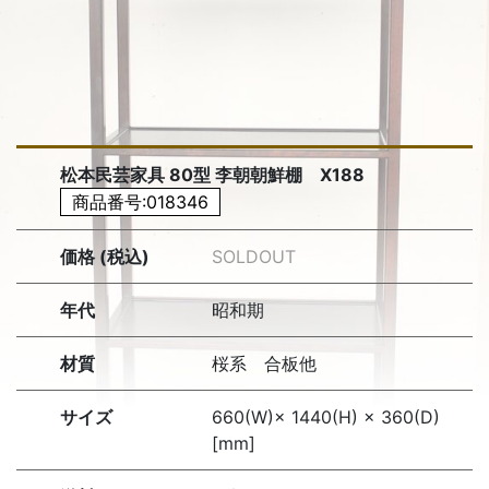
松本民芸家具 80型 李朝朝鮮棚 X188
商品番号:018346
価格 (税込)
SOLDOUT
年代
昭和期
材質
桜系 合板他
サイズ
660(W)× 1440(H) × 360(D)
[mm]