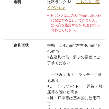
送料
送料ランク M
こちらをご覧
ください>
Hランク以上の大型商品は個人宛
に配送することができません。
法人宛を指定するか 別途お問い
合わせください。
建具形状
框幅：上45mm/左右40mm/下
45mm
※古建具の為 多少の誤差はご
了承ください
引手状況：両面 ラッチ・丁番
もあり
※DH（ドアハイト） 戸首・敷
居等を除いた高さ
※鍵・戸車等は基本的に使用不
可