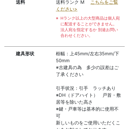
送料
送料ランク M
こちらをご覧
ください>
Hランク以上の大型商品は個人宛
に配送することができません。
法人宛を指定するか 別途お問い
合わせください。
建具形状
框幅：上45mm/左右35mm/下
50mm
※古建具の為 多少の誤差はご
了承ください
引手状況：引手 ラッチあり
※DH（ドアハイト） 戸首・敷
居等を除いた高さ
※鍵・戸車等は基本的に使用不
可
新しいものをご使用いただくこ