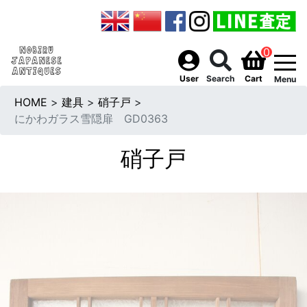
0
togg
User
Search
Cart
Menu
HOME
>
建具
>
硝子戸
>
にかわガラス雪隠扉 GD0363
硝子戸