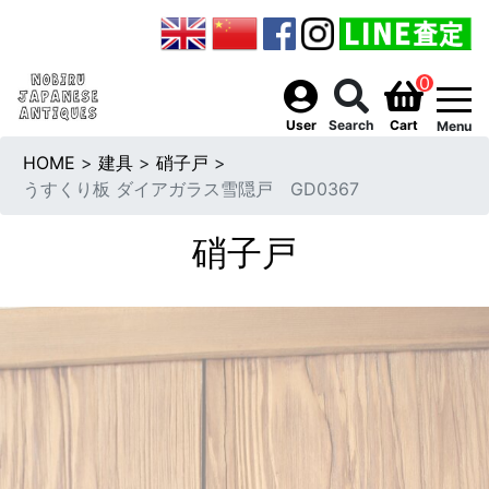
0
togg
User
Search
Cart
Menu
HOME
>
建具
>
硝子戸
>
うすくり板 ダイアガラス雪隠戸 GD0367
硝子戸