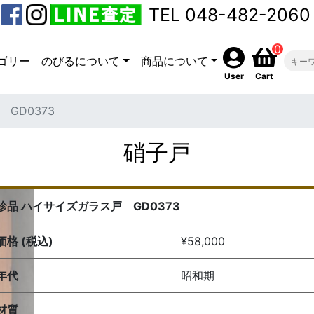
TEL 048-482-2060
0
ゴリー
のびるについて
商品について
User
Cart
GD0373
硝子戸
珍品 ハイサイズガラス戸 GD0373
価格 (税込)
¥58,000
年代
昭和期
材質