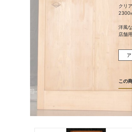
クリ
230
洋風
店舗
ア
この