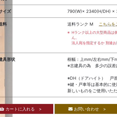
サイズ
790(W)× 2340(H/DH) × 
送料
送料ランク M
こちらを
Hランク以上の大型商品は
ん。
法人宛を指定するか 別途
建具形状
框幅：上mm/左右mm/下
※古建具の為 多少の誤差
※DH（ドアハイト） 戸
※鍵・戸車等は基本的に
新しいものをご使用いた
カートに入れる >
お問い合わせ >