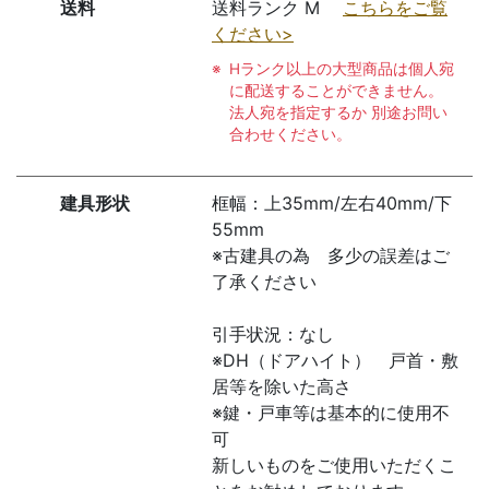
送料
送料ランク M
こちらをご覧
ください>
Hランク以上の大型商品は個人宛
に配送することができません。
法人宛を指定するか 別途お問い
合わせください。
建具形状
框幅：上35mm/左右40mm/下
55mm
※古建具の為 多少の誤差はご
了承ください
引手状況：なし
※DH（ドアハイト） 戸首・敷
居等を除いた高さ
※鍵・戸車等は基本的に使用不
可
新しいものをご使用いただくこ