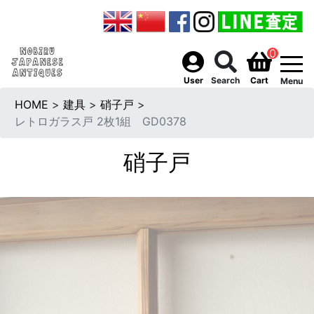
0
togg
User
Search
Cart
Menu
HOME
>
建具
>
硝子戸
>
レトロガラス戸 2枚1組 GD0378
硝子戸