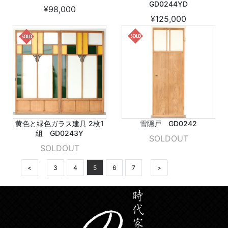
GD0244YD
¥98,000
¥125,000
黄色と緑色ガラス建具 2枚1
雪隠戸 GD0242
組 GD0243Y
SOLDOUT
SOLDOUT
<
3
4
5
6
7
>