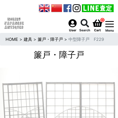
0
togg
User
Search
Cart
Menu
HOME
>
建具
>
簾戸・障子戸
>
中型障子戸 F229
簾戸・障子戸