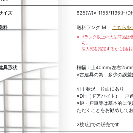
サイズ
825(W)× 1155/1135(H/D
送料
送料ランク M
こちらを
Hランク以上の大型商品は
ん。
法人宛を指定するか 別途
建具形状
框幅：上40mm/左右25m
※古建具の為 多少の誤差
引手状況：片面にあり
※DH（ドアハイト） 戸
※鍵・戸車等は基本的に使
ただくことをお勧めして
2枚1組での販売です