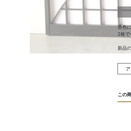
墨色
2枚
新品
ア
この