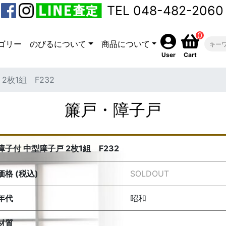
TEL 048-482-2060
0
ゴリー
のびるについて
商品について
User
Cart
2枚1組 F232
簾戸・障子戸
障子付 中型障子戸 2枚1組 F232
価格 (税込)
SOLDOUT
年代
昭和
材質