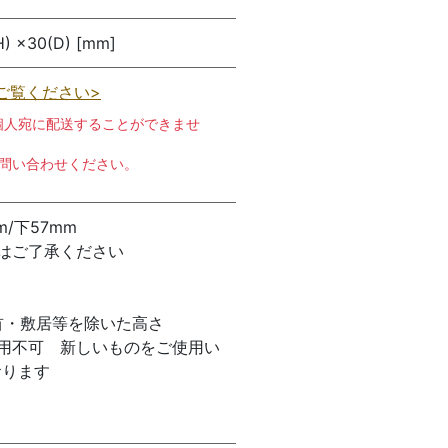
H) ×30(D) [mm]
ご覧ください>
個人宛に配送することができませ
お問い合わせください。
m/下57mm
はご了承ください
首・敷居等を除いた高さ
用不可 新しいものをご使用い
おります