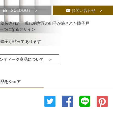
SOLDOUT >
お問い合わせ >
に塗装された 現代的意匠の組子が施された障子戸
で一つになるデザイン
の障子が貼ってあります
ンティーク商品について >
商品をシェア