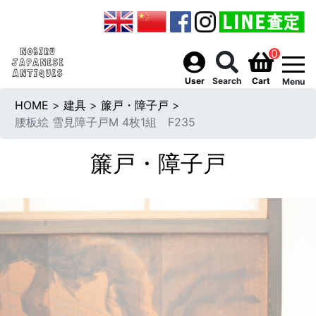
0
togg
User
Search
Cart
Menu
HOME
>
建具
>
簾戸・障子戸
>
腰板絵 雪見障子戸M 4枚1組 F235
簾戸・障子戸