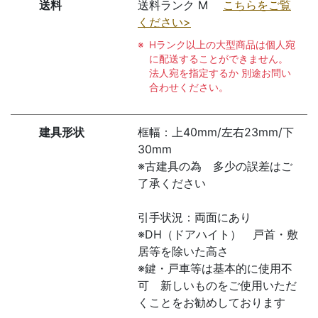
送料
送料ランク M
こちらをご覧
ください>
Hランク以上の大型商品は個人宛
に配送することができません。
法人宛を指定するか 別途お問い
合わせください。
建具形状
框幅：上40mm/左右23mm/下
30mm
※古建具の為 多少の誤差はご
了承ください
引手状況：両面にあり
※DH（ドアハイト） 戸首・敷
居等を除いた高さ
※鍵・戸車等は基本的に使用不
可 新しいものをご使用いただ
くことをお勧めしております