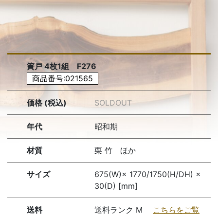
簀戸 4枚1組 F276
商品番号:021565
価格 (税込)
SOLDOUT
年代
昭和期
材質
栗 竹 ほか
サイズ
675(W)× 1770/1750(H/DH) ×
30(D) [mm]
送料
送料ランク M
こちらをご覧