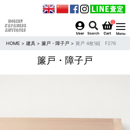
0
togg
User
Search
Cart
Menu
HOME
>
建具
>
簾戸・障子戸
>
簀戸 4枚1組 F276
簾戸・障子戸