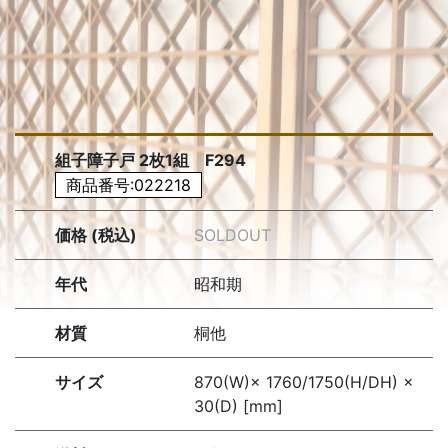
組子障子戸 2枚1組 F294
商品番号:022218
価格 (税込)
SOLDOUT
年代
昭和期
材質
桐他
サイズ
870(W)× 1760/1750(H/DH) ×
30(D) [mm]