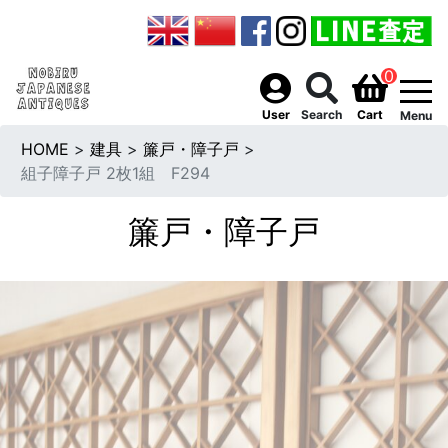
0
togg
User
Search
Cart
Menu
HOME
>
建具
>
簾戸・障子戸
>
組子障子戸 2枚1組 F294
簾戸・障子戸