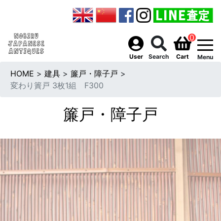
0
togg
User
Search
Cart
Menu
HOME
>
建具
>
簾戸・障子戸
>
変わり簀戸 3枚1組 F300
簾戸・障子戸