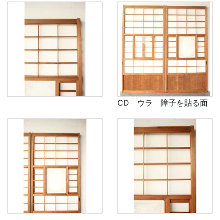
CD ウラ 障子を貼る面