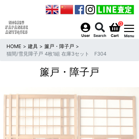
0
togg
User
Search
Cart
Menu
HOME
>
建具
>
簾戸・障子戸
>
猫間/雪見障子戸 4枚1組 在庫3セット F304
簾戸・障子戸