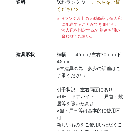
送料
送料ランク M
こちらをご覧
ください>
Hランク以上の大型商品は個人宛
に配送することができません。
法人宛を指定するか 別途お問い
合わせください。
建具形状
框幅：上45mm/左右30mm/下
45mm
※古建具の為 多少の誤差はご
了承ください
引手状況：左右両面にあり
※DH（ドアハイト） 戸首・敷
居等を除いた高さ
※鍵・戸車等は基本的に使用不
可
新しいものをご使用いただくこ