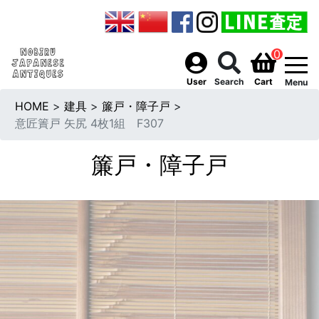
0
togg
User
Search
Cart
Menu
HOME
>
建具
>
簾戸・障子戸
>
意匠簀戸 矢尻 4枚1組 F307
簾戸・障子戸