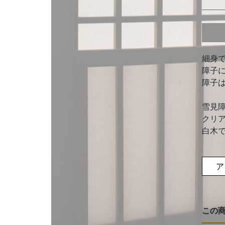
細身
障子
障子
雪見
クリ
白木
ア
この