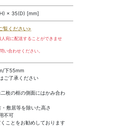
H) × 35(D) [mm]
ご覧ください>
個人宛に配送することができませ
お問い合わせください。
m/下55mm
はご了承ください
内二枚の框の側面にはかみ合わ
首・敷居等を除いた高さ
使用不可
だくことをお勧めしております