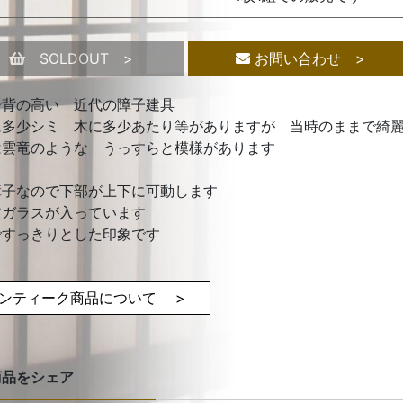
SOLDOUT >
お問い合わせ >
で背の高い 近代の障子建具
に多少シミ 木に多少あたり等がありますが 当時のままで綺
は雲竜のような うっすらと模様があります
障子なので下部が上下に可動します
アガラスが入っています
ですっきりとした印象です
ンティーク商品について >
商品をシェア