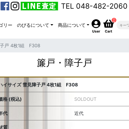
TEL 048-482-2060
0
ゴリー
のびるについて
商品について
User
Cart
戸 4枚1組 F308
簾戸・障子戸
ハイサイズ 雪見障子戸 4枚1組 F308
価格 (税込)
SOLDOUT
年代
近代
材質