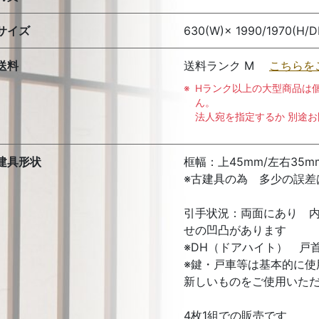
サイズ
630(W)× 1990/1970(H/D
送料
送料ランク M
こちらを
Hランク以上の大型商品は
ん。
法人宛を指定するか 別途
建具形状
框幅：上45mm/左右35m
※古建具の為 多少の誤差
引手状況：両面にあり 
せの凹凸があります
※DH（ドアハイト） 戸
※鍵・戸車等は基本的に
新しいものをご使用いた
4枚1組での販売です