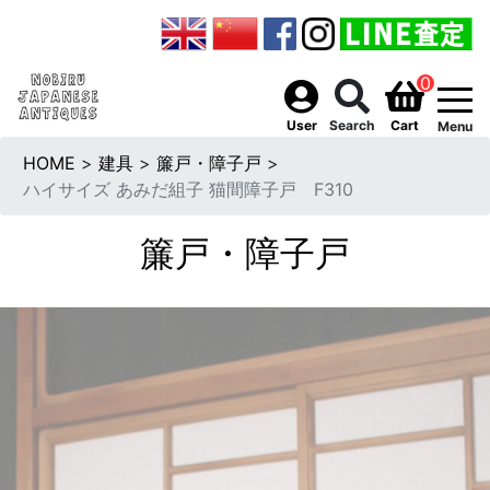
0
togg
User
Search
Cart
Menu
HOME
>
建具
>
簾戸・障子戸
>
ハイサイズ あみだ組子 猫間障子戸 F310
簾戸・障子戸