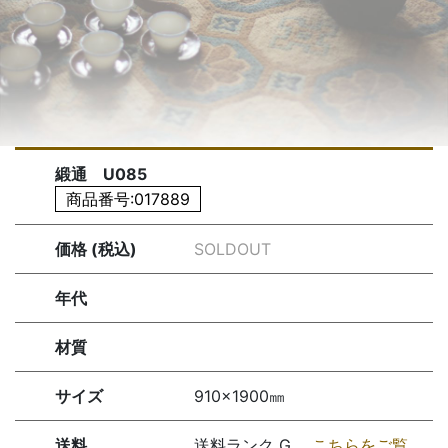
緞通 U085
商品番号:017889
価格 (税込)
SOLDOUT
年代
材質
サイズ
910×1900㎜
送料
送料ランク G
こちらをご覧